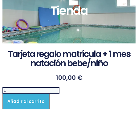
Tienda
Tarjeta regalo matrícula + 1 mes
natación bebe/niño
100,00
€
Tarjeta
regalo
Añadir al carrito
matrícula
+
1
mes
natación
bebe/niño